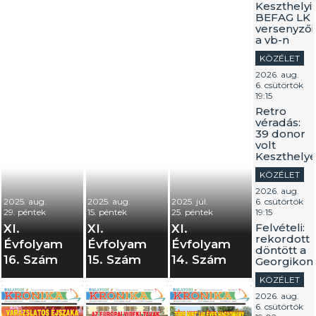
Keszthelyi
BEFAG LK
versenyzői
a vb-n
KÖZÉLET
2026. aug.
6. csütörtök
19:15
Retro
véradás:
39 donor
volt
Keszthely
KÖZÉLET
2026. aug.
2025. aug.
2025. aug.
2025. júl.
6. csütörtök
29. péntek
15. péntek
25. péntek
19:15
Felvételi:
XI.
XI.
XI.
rekordott
Évfolyam
Évfolyam
Évfolyam
döntött a
16. Szám
15. Szám
14. Szám
Georgikon
KÖZÉLET
2026. aug.
6. csütörtök