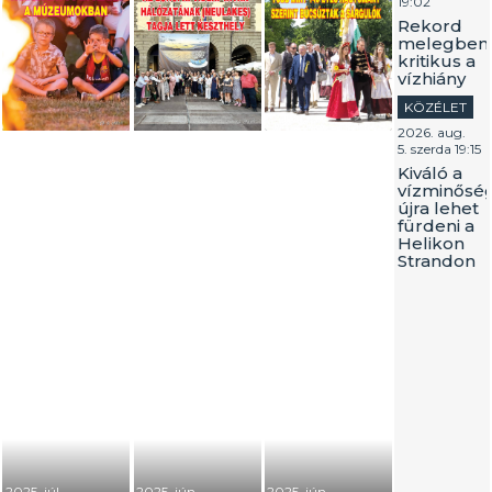
19:02
Rekord
melegben
kritikus a
vízhiány
KÖZÉLET
2026. aug.
5. szerda 19:15
Kiváló a
vízminőség
újra lehet
fürdeni a
Helikon
Strandon
2025. júl.
2025. jún.
2025. jún.