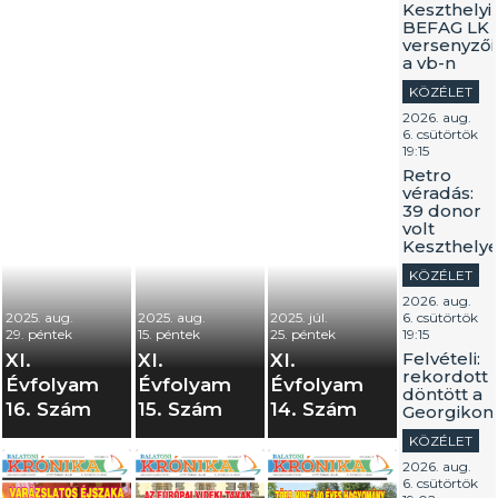
Keszthelyi
BEFAG LK
versenyzői
a vb-n
KÖZÉLET
2026. aug.
6. csütörtök
19:15
Retro
véradás:
39 donor
volt
Keszthely
KÖZÉLET
2026. aug.
2025. aug.
2025. aug.
2025. júl.
6. csütörtök
29. péntek
15. péntek
25. péntek
19:15
Felvételi:
XI.
XI.
XI.
rekordott
Évfolyam
Évfolyam
Évfolyam
döntött a
16. Szám
15. Szám
14. Szám
Georgikon
KÖZÉLET
2026. aug.
6. csütörtök