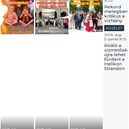
19:02
Rekord
melegben
kritikus a
vízhiány
KÖZÉLET
2026. aug.
5. szerda 19:15
Kiváló a
vízminőség
újra lehet
fürdeni a
Helikon
Strandon
2025. júl.
2025. jún.
2025. jún.