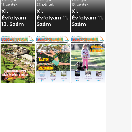
11. péntek
27. péntek
13. péntek
XI.
XI.
XI.
Évfolyam
Évfolyam 11.
Évfolyam 11.
13. Szám
Szám
Szám