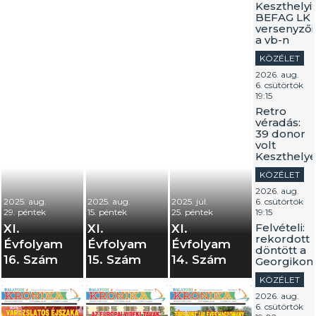
Keszthelyi
BEFAG LK
versenyzői
a vb-n
KÖZÉLET
2026. aug.
6. csütörtök
19:15
Retro
véradás:
39 donor
volt
Keszthely
KÖZÉLET
2026. aug.
2025. aug.
2025. aug.
2025. júl.
6. csütörtök
29. péntek
15. péntek
25. péntek
19:15
Felvételi:
XI.
XI.
XI.
rekordott
Évfolyam
Évfolyam
Évfolyam
döntött a
16. Szám
15. Szám
14. Szám
Georgikon
KÖZÉLET
2026. aug.
6. csütörtök