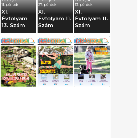
11. péntek
27. péntek
13. péntek
XI.
XI.
XI.
Évfolyam
Évfolyam 11.
Évfolyam 11.
13. Szám
Szám
Szám