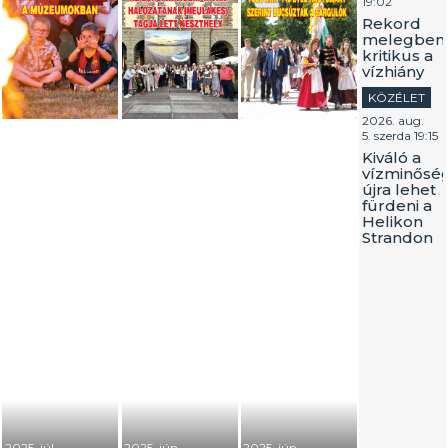
19:02
Rekord
melegben
kritikus a
vízhiány
KÖZÉLET
2026. aug.
5. szerda 19:15
Kiváló a
vízminőség
újra lehet
fürdeni a
Helikon
Strandon
2025. júl.
2025. jún.
2025. jún.