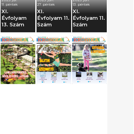
11. péntek
27. péntek
13. péntek
XI.
XI.
XI.
Évfolyam
Évfolyam 11.
Évfolyam 11.
13. Szám
Szám
Szám