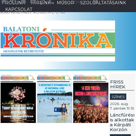
+36 83 / 320 200
RÓLUNK
HÍREINK
MŰSOR
SZOLGÁLTATÁSAINK
KAPCSOLAT
8360 KESZTHELY, KOSSUTH L. U. 45.
FRISS
HÍREK
SZÍNES
2026. aug.
7. péntek 19:15
Láncfűréss
is alkottak
a Kárpáti
Korzón