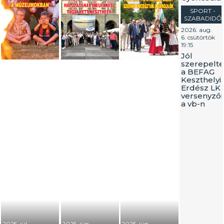
SPORT -
SZABADIDŐ
2026. aug.
6. csütörtök
19:15
Jól
szerepelt
a BEFAG
Keszthelyi
Erdész LK
versenyzői
a vb-n
2025. júl.
2025. jún.
2025. jún.