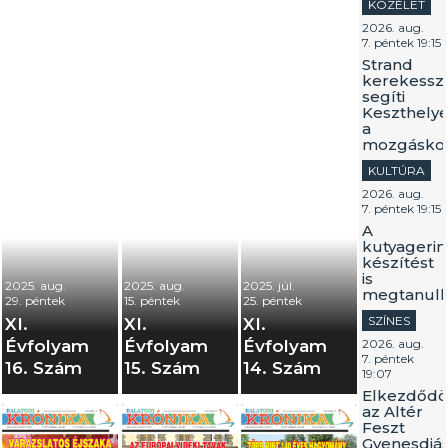
KÖZÉLET
2026. aug.
7. péntek 19:15
Strand
kerekessz
segíti
Keszthely
a
mozgáskor
KULTÚRA
2026. aug.
7. péntek 19:15
A
kutyagerin
készítést
is
2025. aug.
2025. aug.
2025. júl.
megtanulh
29. péntek
15. péntek
25. péntek
SZÍNES
XI.
XI.
XI.
Évfolyam
Évfolyam
Évfolyam
2026. aug.
7. péntek
16. Szám
15. Szám
14. Szám
19:07
Elkezdődö
az Altér
Feszt
Gyenesdiá