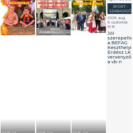
SPORT -
SZABADIDŐ
2026. aug.
6. csütörtök
19:15
Jól
szerepelt
a BEFAG
Keszthelyi
Erdész LK
versenyzői
a vb-n
2025. júl.
2025. jún.
2025. jún.