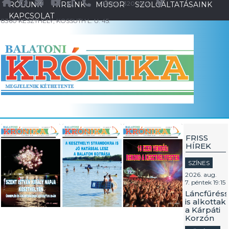
+36 83 / 320 200
RÓLUNK
HÍREINK
MŰSOR
SZOLGÁLTATÁSAINK
KAPCSOLAT
8360 KESZTHELY, KOSSUTH L. U. 45.
FRISS
HÍREK
SZÍNES
2026. aug.
7. péntek 19:15
Láncfűréss
is alkottak
a Kárpáti
Korzón