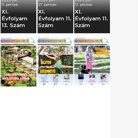
11. péntek
27. péntek
13. péntek
XI.
XI.
XI.
Évfolyam
Évfolyam 11.
Évfolyam 11.
13. Szám
Szám
Szám