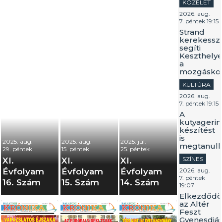
KÖZÉLET
2026. aug.
7. péntek 19:15
Strand
kerekessz
segíti
Keszthely
a
mozgáskor
KULTÚRA
2026. aug.
7. péntek 19:15
A
kutyagerin
készítést
is
2025. aug.
2025. aug.
2025. júl.
megtanulh
29. péntek
15. péntek
25. péntek
SZÍNES
XI.
XI.
XI.
Évfolyam
Évfolyam
Évfolyam
2026. aug.
7. péntek
16. Szám
15. Szám
14. Szám
19:07
Elkezdődö
az Altér
Feszt
Gyenesdiá