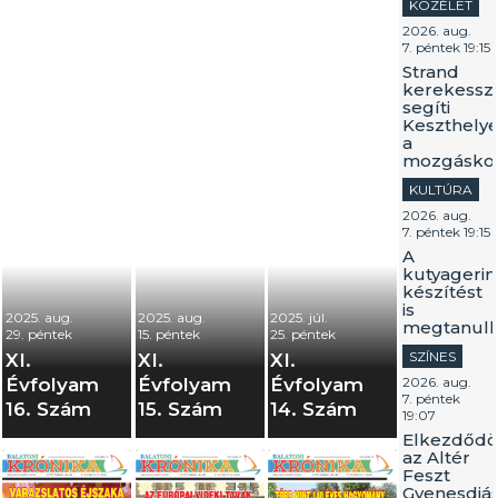
KÖZÉLET
2026. aug.
7. péntek 19:15
Strand
kerekessz
segíti
Keszthely
a
mozgáskor
KULTÚRA
2026. aug.
7. péntek 19:15
A
kutyagerin
készítést
is
2025. aug.
2025. aug.
2025. júl.
megtanulh
29. péntek
15. péntek
25. péntek
SZÍNES
XI.
XI.
XI.
Évfolyam
Évfolyam
Évfolyam
2026. aug.
7. péntek
16. Szám
15. Szám
14. Szám
19:07
Elkezdődö
az Altér
Feszt
Gyenesdiá