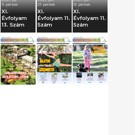
11. péntek
27. péntek
13. péntek
XI.
XI.
XI.
Évfolyam
Évfolyam 11.
Évfolyam 11.
13. Szám
Szám
Szám