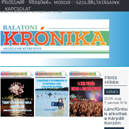
+36 83 / 320 200
RÓLUNK
HÍREINK
MŰSOR
SZOLGÁLTATÁSAINK
KAPCSOLAT
8360 KESZTHELY, KOSSUTH L. U. 45.
FRISS
HÍREK
SZÍNES
2026. aug.
7. péntek 19:15
Láncfűréss
is alkottak
a Kárpáti
Korzón