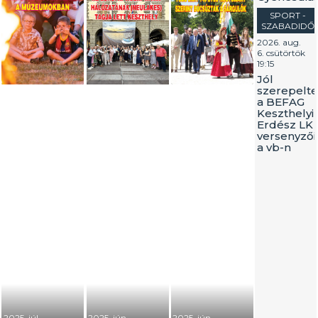
SPORT -
SZABADIDŐ
2026. aug.
6. csütörtök
19:15
Jól
szerepelt
a BEFAG
Keszthelyi
Erdész LK
versenyzői
a vb-n
2025. júl.
2025. jún.
2025. jún.